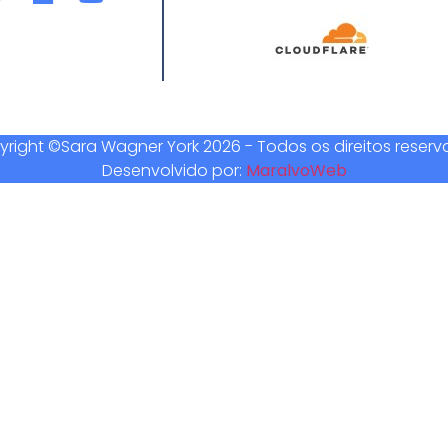
right ©Sara Wagner York 2026 - Todos os direitos reser
Desenvolvido por:
MaralvoWeb