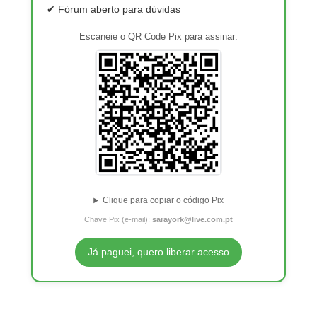
✔ Fórum aberto para dúvidas
Escaneie o QR Code Pix para assinar:
Clique para copiar o código Pix
Chave Pix (e-mail):
sarayork@live.com.pt
Já paguei, quero liberar acesso